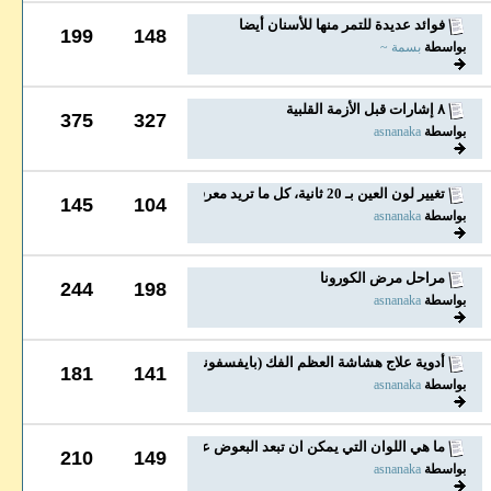
فوائد عديدة للتمر منها للأسنان أيضا
199
148
بواسطة
بسمة ~
٨ إشارات قبل الأزمة القلبية
375
327
بواسطة
asnanaka
تغيير لون العين بـ 20 ثانية، كل ما تريد معرفته عن...
145
104
بواسطة
asnanaka
مراحل مرض الكورونا
244
198
بواسطة
asnanaka
أدوية علاج هشاشة العظم الفك (بايفسفونيت ).. مالها...
181
141
بواسطة
asnanaka
ما هي اللوان التي يمكن ان تبعد البعوض عن لدغ جلدك
210
149
بواسطة
asnanaka