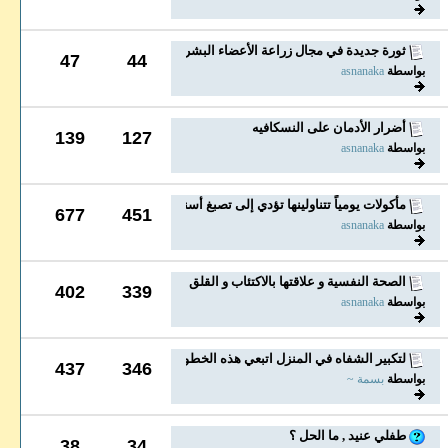
ثورة جديدة في مجال زراعة الأعضاء البشرية .. طباعة...
47
44
بواسطة
asnanaka
أضرار الأدمان على النسكافيه
139
127
بواسطة
asnanaka
مأكولات يومياً تتناولينها تؤدي إلى تصبغ أسنانك
677
451
بواسطة
asnanaka
الصحة النفسية و علاقتها بالاكتئاب و القلق
402
339
بواسطة
asnanaka
لتكبير الشفاه في المنزل اتبعي هذه الخطوات !
437
346
بواسطة
بسمة ~
طفلي عنيد , ما الحل ؟
38
34