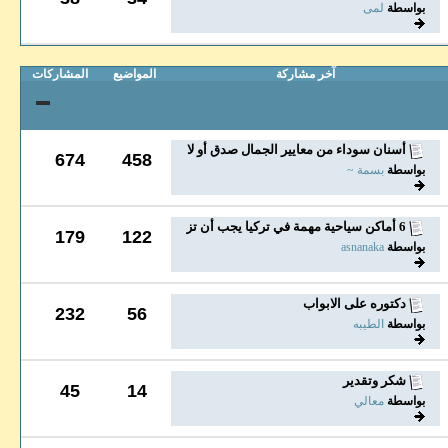
بواسطة
لمى
آخر مشاركة
المواضيع
المشاركات
أسنان سوداء من معايير الجمال صدق أو لا تصدق
674
458
بواسطة
بسمة ~
6 أماكن سياحية مهمة في تركيا يجب أن تزوروها
179
122
بواسطة
asnanaka
دكتوره على الابواب
232
56
بواسطة
الطيبه
شكر وتقدير
45
14
بواسطة
معالي