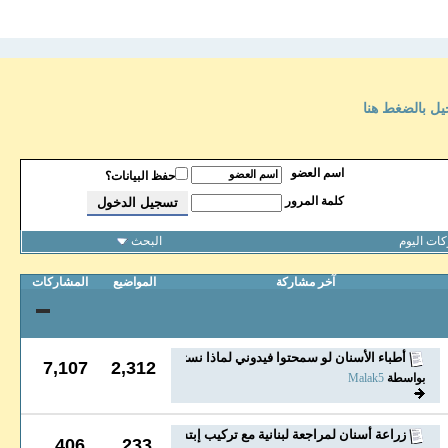
يل بالضغط هنا
اسم العضو
حفظ البيانات؟
كلمة المرور
ات اليوم
البحث
آخر مشاركة
المواضيع
المشاركات
أطباء الأسنان لو سمحتوا فيدوني لماذا نستخدم شمع...
7,107
2,312
بواسطة
Malak5
زراعة أسنان لمراجعة لبنانية مع تركيب إبتسامه...
406
233