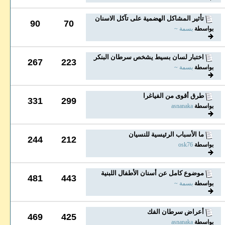
تأثير المشاكل الهضمية على تآكل الاسنان
90
70
بواسطة
بسمة ~
اختبار لسان بسيط يشخص سرطان البنكرياس قبل ظهور...
267
223
بواسطة
بسمة ~
طرق أقوى من الفياغرا
331
299
بواسطة
asnanaka
ما الأسباب الرئيسية للنسيان
244
212
بواسطة
osk76
موضوع كامل عن أسنان الأطفال اللبنية
481
443
بواسطة
بسمة ~
أعراض سرطان الفك
469
425
بواسطة
asnanaka