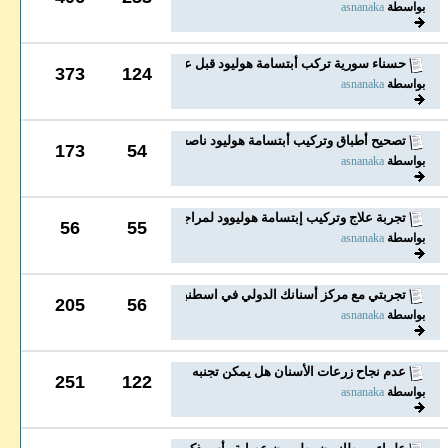
بواسطة
asnanaka
حسناء سورية تركب أبتسامة هوليود قبل عرسها وتتشكر...
373
124
بواسطة
asnanaka
تصحيح أطباق وتركيب أبتسامة هوليود ناصعة البياض...
173
54
بواسطة
asnanaka
تجربة علاج وتركيب إبتسامة هوليوود لمراجعة عانت من...
56
55
بواسطة
asnanaka
تجربتي مع مركز أسنانك الدولي في اسطنبول بعد فقد...
205
56
بواسطة
asnanaka
عدم نجاح زرعات الأسنان هل يمكن تجنبه
251
122
بواسطة
asnanaka