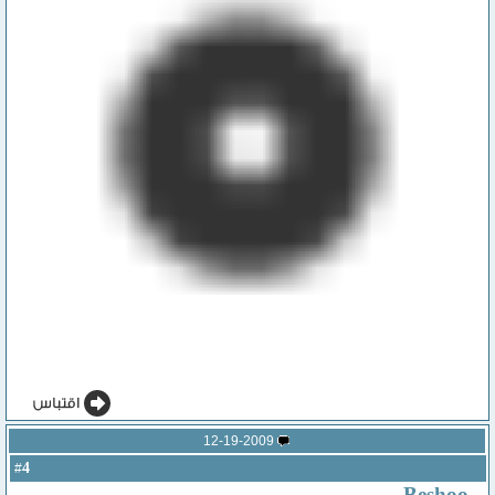
12-19-2009
4
#
Beshoo