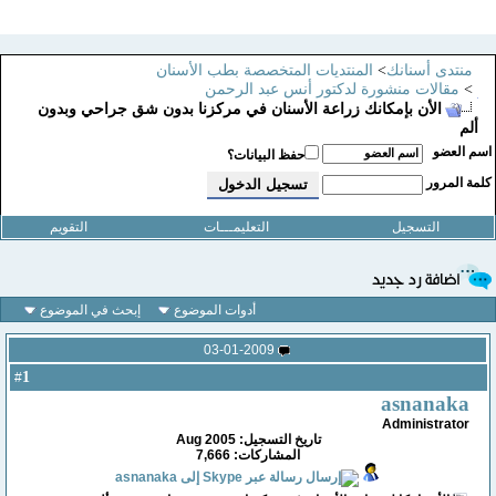
منتدى أسنانك
>
المنتديات المتخصصة بطب الأسنان
>
مقالات منشورة لدكتور أنس عبد الرحمن
الأن بإمكانك زراعة الأسنان في مركزنا بدون شق جراحي وبدون
ألم
سم العضو
حفظ البيانات؟
لمة المرور
التسجيل
التعليمـــات
التقويم
أدوات الموضوع
إبحث في الموضوع
03-01-2009
1
#
asnanaka
Administrator
تاريخ التسجيل: Aug 2005
المشاركات: 7,666