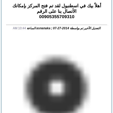
أهلاً بيك في اسطنبول لقد تم فتح المركز بإمكانك
الأتصال بنا على الرقم
00905355709310
التعديل الأخير تم بواسطة asnanaka ; 07-27-2014 الساعة
10:44 AM