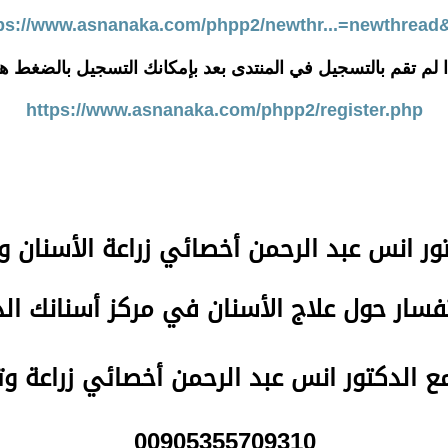
ps://www.asnanaka.com/phpp2/newthr...=newthread
ا لم تقم بالتسجيل في المنتدى بعد بإمكانك التسجيل بالضغط هن
https://www.asnanaka.com/phpp2/register.php
تور انس عبد الرحمن
أخصائي زراعة الأسنان و
سار حول علاج الأسنان في مركز أسنانك ا
مع الدكتور انس عبد الرحمن أخصائي زراعة و
00905355709310