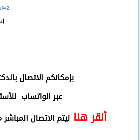
&f=2
إذ
بإمكانكم
الاتصال بالدك
عبر الواتساب
للأستف
أنقر هنا
ليتم الاتصال المباشر 