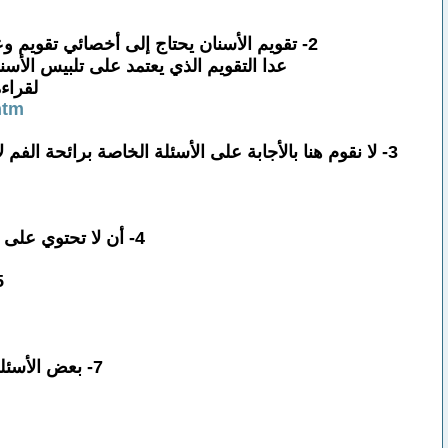
2- تقويم الأسنان يحتاج إلى أخصائي تقويم وعلاج لمدة طويلة ، نحن لا نقوم بالأجابة الحاوية على أسئلةخاصة بالتقويم لأننا لسنا أخصائيين في هذا المجال
عدا التقويم الذي يعتمد على تلبيس الأس
لقراء
htm
3- لا نقوم هنا بالأجابة على الأسئلة الخاصة برائحة الفم لأن مثل هذا السؤال يحتاج لفحص عام وفحص الفم والتقصي المباشر من المراجع ( يمكن ذلك فقط في مركز العيادة )
4- أن لا تحتوي على أتهامات أو كلمات نابية للأعضاء أو إتهامات واضحة لأطباء أسنان كونهم زملاء مهنة .
5- نحن هنا لا نقوم بالأج
7- بعض الأسئلة قد تحتاج صور شعاعيةأو كشف سريري في العيادة لذلك نعتذر عن التجاهل