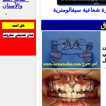
والأسنان
 شعاعية سيفالومترية
ق
ض
ي
ل