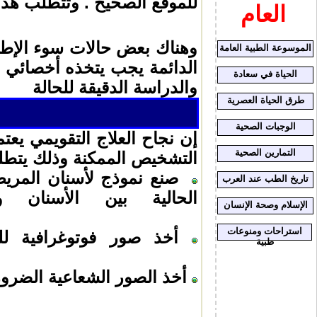
للموقع الصحيح . وتتطلب هذه
العام
وهناك بعض حالات سوء الإطباق 
الموسوعة الطبية العامة
الدائمة يجب يتخذه أخصائي 
الحياة في سعادة
والدراسة الدقيقة للحالة
طرق الحياة العصرية
الوجبات الصحية
إ
ن نجاح العلاج التقويمي يع
التمارين الصحية
التشخيص الممكنة وذلك يتط
صنع نموذج لأسنان المري
تاريخ الطب عند العرب
الحالية بين الأسنان 
الإسلام وصحة الإنسان
استراحات ومنوعات
أخذ صور فوتوغرافية لل
طبية
أخذ الصور الشعاعية الضرور