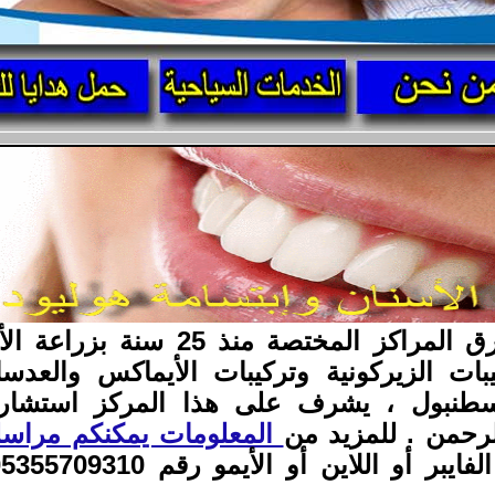
مركز أسنانك الدولي من أعرق المرا
يبات الزيركونية وتركيبات الأيماكس والع
 اسطنبول ، يشرف على هذا المركز استشاري
رحمن . للمزيد من
المعلومات يمكنكم مراسل
أو اللاين أو الأيمو رقم 00905355709310