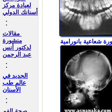
لعيادة مركز
أسنانك الدولي
مقالات
منشورة
رة
شعاعية
بانورامية
لدكتور أنس
عبد الرحمن
الجديد في
عالم طب
الأسنان
صحة الفم