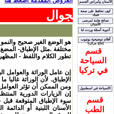
العروض المقدمة اضغط هنا
الأسنان وأمراض الجسم
لجوال
كيف تحافظ على صحة
فمك
نصائح هامة لمرضى
الأسنان
أجوبة أسئلة وردت لنا
أفلام توضيحية يوتيوب
ه
و الوضع الغير صحيح والنمو
إنتاج مركزنا
مختلفة .مثل الإطباق- المضغ 
قسم
تطور الكلام واللفظ - المظهر
السياحة
في تركيا
إن عامل الوراثة والعوامل ال
الإطباق. لأن الوراثة غالبا 
ومن الممكن أن تؤثر العوامل 
االسياحة في اسطنبول
إن الزيارات الدورية المنت
قسم
سوء الإطباق المتوقعة قبل 
الأسنان اللبنية أو الدائمة
الطب