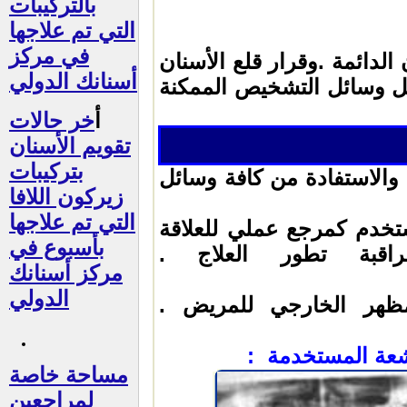
بالتركيبات
التي تم علاجها
في مركز
الدائمة .وقرار قلع الأسنان
أسنانك الدولي
كل وسائل التشخيص الممكنة
أ
خر حالات
تقويم الأسنان
بتركيبات
 والاستفادة من كافة وسائل
زيركون اللافا
التي تم علاجها
تخدم كمرجع عملي للعلاقة
بأسبوع في
اقبة تطور العلاج
.
مركز أسنانك
الدولي
مظهر الخارجي للمريض
.
شعة المستخدمة
:
مساحة خاصة
لمراجعين