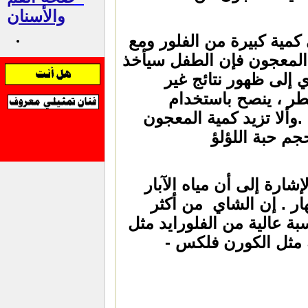
والأسنان
مية كبيرة من الفلور ومع
 المعجون فإن الطفل سيأخذ
ي إلى ظهور نتائج غير
طر ، ينصح باستخدام
.وألا تزيد كمية المعجون
م حبة اللؤلؤ
شارة إلى أن مياه الآبار
هار . إن الشاي من أكثر
ة عالية من الفلورايد مثل
 مثل الكورن فلكس -