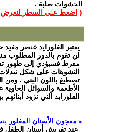
الحشوات صلبة .
(
اضغط على السطر لنعرض عل
يعتبر الفلورايد عنصر مفيد ج
لن تقوم بالدور المطلوب من
مفرط فسيؤدي إلى ظهور تشو
التشوهات على شكل تبدلات ف
تصطبغ باللون البني . ومن ا
الأطعمة والسوائل الحاوية ع
الفلورايد التي تزود أبنائهم
معجون الأسنان المفلور بنس
عند تفريش أسنان الطفل في 