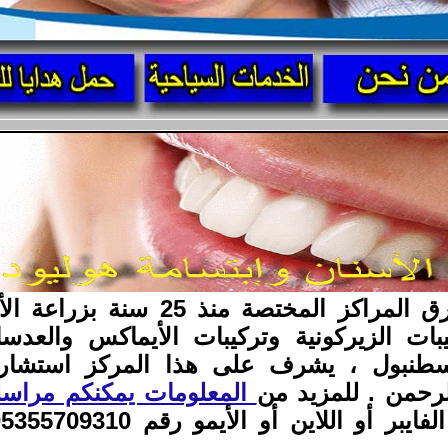
مركز أسنانك الدولي من أعرق المرا
يبات الزيركونية وتركيبات الأيماكس والع
 اسطنبول ، يشرف على هذا المركز استشاري
رحمن . للمزيد من
المعلومات يمكنكم مراسل
أو اللاين أو الأيمو رقم 00905355709310