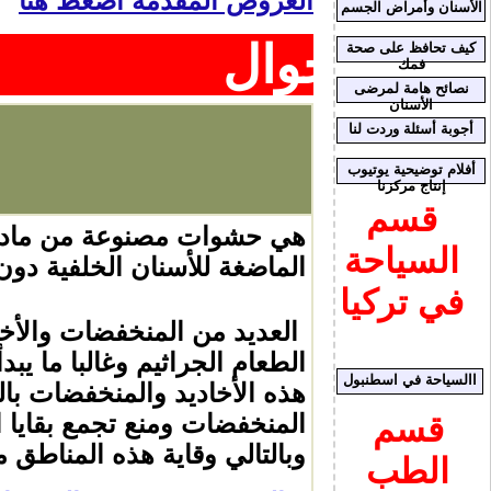
العروض المقدمة اضغط هنا
الأسنان وأمراض الجسم
جوال
كيف تحافظ على صحة
فمك
نصائح هامة لمرضى
الأسنان
أجوبة أسئلة وردت لنا
أفلام توضيحية يوتيوب
إنتاج مركزنا
قسم
هي حشوات مصنوعة من مادة 
السياحة
الماضغة للأسنان الخلفية د
في تركيا
العديد من المنخفضات والأخاد
الطعام الجراثيم وغالبا ما يب
االسياحة في اسطنبول
هذه الأخاديد والمنخفضات ب
المنخفضات ومنع تجمع بقايا ا
قسم
وبالتالي وقاية هذه المناطق 
الطب