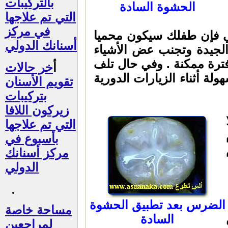
بالتركيبات
الحشوة السادة
التي تم علاجها
في مركز
لي فإن طفلك سيكون محميا
أسنانك الدولي
لجيدة وتجنب عض الأشياء
ترة ممكنة . وفي حال تلف
أ
خر حالات
 أثناء الزيارات الدورية
تقويم الأسنان
بتركيبات
زيركون اللافا
التي تم علاجها
بأسبوع في
مركز أسنانك
الدولي
الضرس بعد تطبيق الحشوة
مساحة خاصة
السادة
لمراجعين